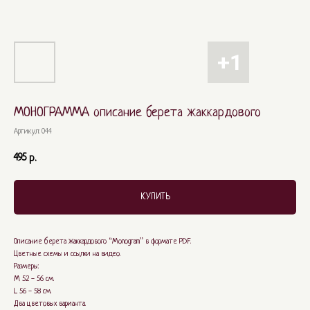
МОНОГРАММА описание берета жаккардового
Артикул:
044
495
р.
КУПИТЬ
Описание берета жаккардового “Monogram” в формате PDF.
Цветные схемы и ссылки на видео.
Размеры:
М 52 - 56 см.
L 56 - 58 см.
Два цветовых варианта.