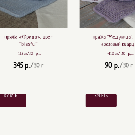
пряжа «Фрида», цвет
пряжа "Медуница",
“blissful”
«розовый кварц
113 м./30 гр.
~110 м./ 30 гр.;
100% шерсть ягнёнка (lambswool)
~ 80% шерсть, ~ 20%
345
90
р.
р.
/
30 г
/
30 г
КУПИТЬ
КУПИТЬ