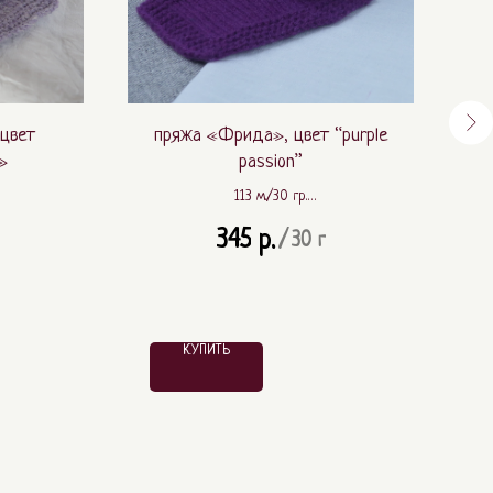
 цвет
пряжа «Фрида», цвет “purple
п
»
passion”
113 м./30 гр.
 ПА
100% шесть ягнёнка (lambswool)
345
р.
/
30 г
КУПИТЬ