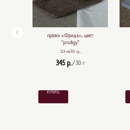
пки
пряжа «Фрида», цвет
“prodigy”
113 м./30 гр.
100% шерсть ягнёнка (lambswool)
345
р.
/
30 г
КУПИТЬ