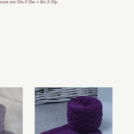
сле вто: 10м. Х 10м. = 26п. Х 30р.