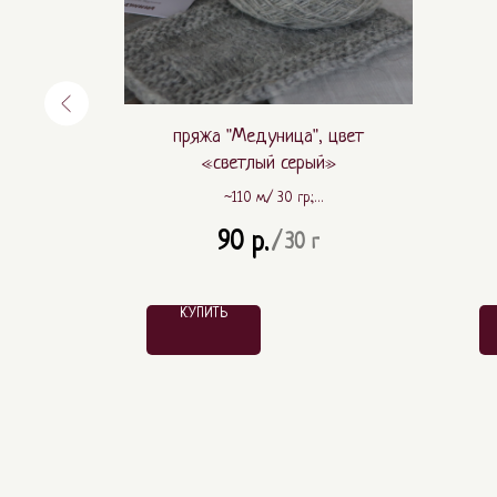
цвет
пряжа "Медуница", цвет
«светлый серый»
~110 м./ 30 гр.;
ПА
~ 80% шерсть, ~ 20% ПА
90
р.
/
30 г
КУПИТЬ