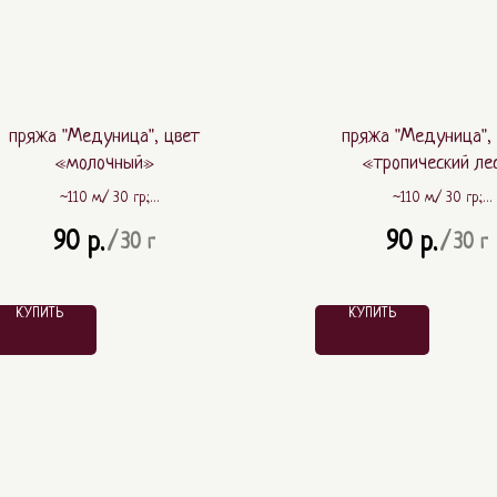
пряжа "Медуница", цвет
пряжа "Медуница",
«молочный»
«тропический ле
~110 м./ 30 гр.;
~110 м./ 30 гр.;
~ 80% шерсть, ~ 20% ПА
~ 80% шерсть, ~ 20%
90
90
р.
р.
/
30 г
/
30 г
КУПИТЬ
КУПИТЬ