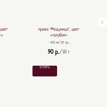
 цвет
пряжа "Медуница", цвет
с»
«голубой»
~110 м./ 30 гр.;
 ПА
~ 80% шерсть, ~ 20% ПА
90
р.
/
30 г
КУПИТЬ