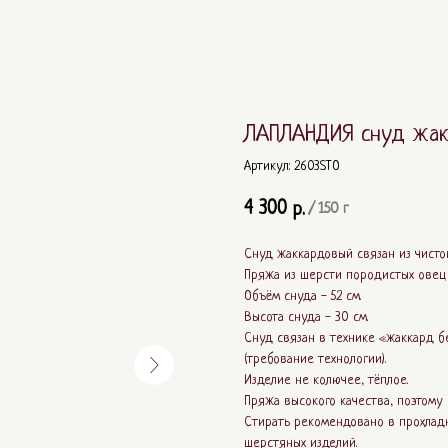
ЛАПЛАНДИЯ снуд жа
Артикул:
2603STO
4 300
р.
/
150 г
Снуд жаккардовый связан из чисто
Пряжа из шерсти породистых овец 
Объём снуда - 52 см.
Высота снуда - 30 см.
Снуд связан в технике «жаккард б
(требование технологии).
Изделие не колючее, тёплое.
Пряжа высокого качества, поэтому 
Стирать рекомендовано в прохладн
шерстяных изделий.