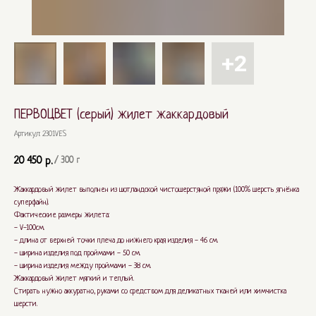
ПЕРВОЦВЕТ (серый) жилет жаккардовый
Артикул:
2301VES
20 450
р.
/
300 г
Жаккардовый жилет выполнен из шотландской чистошерстяной пряжи (100% шерсть ягнёнка
суперфайн).
Фактические размеры жилета:
- V-100см.
- длина от верхней точки плеча до нижнего края изделия - 46 см.
- ширина изделия под проймами - 50 см.
- ширина изделия между проймами - 38 см.
Жаккардовый жилет мягкий и теплый.
Стирать нужно аккуратно, руками со средством для деликатных тканей или химчистка
шерсти.