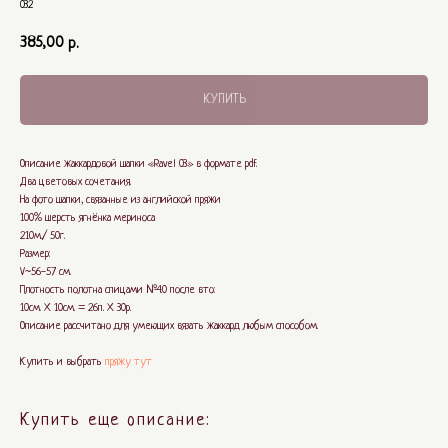
032
385,00
р.
КУПИТЬ
Описание жаккардовой шапки «Ravel 03» в формате pdf.
Два цветовых сочетания.
На фото шапки, связанные из английской пряжи
100% шерсть ягнёнка мериноса
210м./ 50г.
Размер:
V~56-57 см.
Плотность полотна спицами №4.0 после вто:
10см. Х 10см. = 26п. Х 30р.
Описание рассчитано для умеющих вязать жаккард любым способом.
Купить и выбрать
пряжу тут
Купить еще описание: