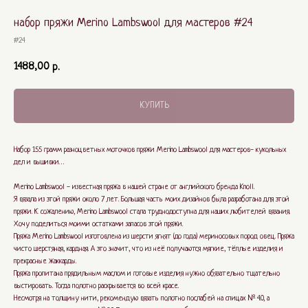
набор пряжи Merino Lambswool для мастеров #24
#24
1488,00
р.
КУПИТЬ
Набор 155 грамм разноцветных моточков пряжи Merino Lambswool для мастеров- кукольных
дел и вышивки…
Merino Lambswool - известная пряжа в нашей стране от английского бренда Knoll.
Я вязала из этой пряжи около 7 лет. Большая часть моих дизайнов была разработана для этой
пряжи. К сожалению, Merino Lambswool стала труднодоступна для наших любителей вязания.
Хочу поделиться моими остатками запасов этой пряжи.
Пряжа Merino Lambswool изготовлена из шерсти ягнят (до года) мериносовых пород овец. Пряжа
чисто шерстяная, кардная. А это значит, что из неё получаются мягкие, тёплые изделия и
прекрасные жаккарды.
Пряжа пропитана прядильным маслом и готовые изделия нужно обязательно тщательно
выстировать. Тогда полотно раскрывается во всей красе.
Несмотря на толщину нити, рекомендую вязать полотно послабей на спицах № 4.0, а