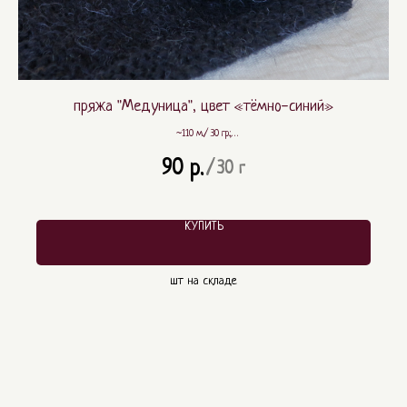
пряжа "Медуница", цвет «тёмно-синий»
~110 м./ 30 гр.;
~ 80% шерсть, ~ 20% ПА
90
р.
/
30 г
КУПИТЬ