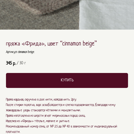
пряжа «Фрида», цвет “cinnamon beige”
Артикул:
cinnamon beige
345
р.
/
30 г
КУПИТЬ
Пряжа кардная, скручена в две нити, каждая нить 2ply.
После стирки полотна, ворс освобождается и слегка подваливается, благодаря чему
жаккардовые узоры становятся чёткими и монолитными.
Пряжа изготовлена из шерсти ягнят мериносовых пород овец.
Изделия из «Фриды» тёплые, мягкие и уютные.
Рекомендованный номер спиц от № 2.5 до № 4.0 в зависимости от индивидуальной
плотности.