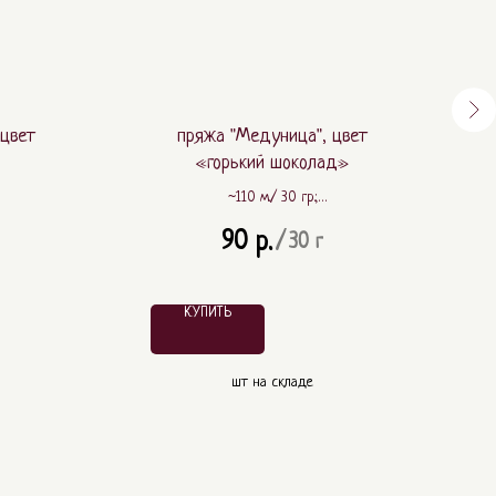
 цвет
пряжа "Медуница", цвет
«горький шоколад»
~110 м./ 30 гр.;
 ПА
~ 80% шерсть, ~ 20% ПА
90
р.
/
30 г
КУПИТЬ