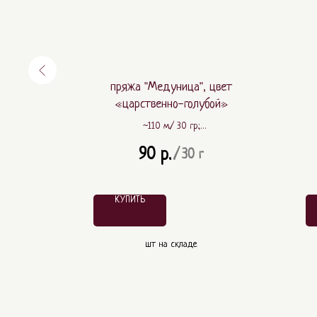
цвет
пряжа "Медуница", цвет
«царственно-голубой»
~110 м./ 30 гр.;
ПА
~ 80% шерсть, ~ 20% ПА
90
р.
/
30 г
КУПИТЬ