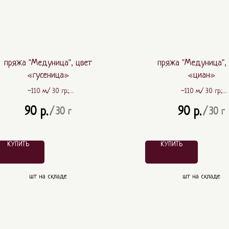
пряжа "Медуница", цвет
пряжа "Медуница",
«гусеница»
«циан»
~110 м./ 30 гр.;
~110 м./ 30 гр.;
~ 80% шерсть, ~ 20% ПА
~ 80% шерсть, ~ 20%
90
90
р.
р.
/
30 г
/
30 г
КУПИТЬ
КУПИТЬ