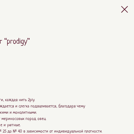
 “prodigy”
и, каждая нить 2ply.
ождается и слегка подваливается, благодаря чему
ткими и монолитными.
т мериносовых пород овец.
е и уютные.
2.5 до № 4.0 в зависимости от индивидуальной плотности.