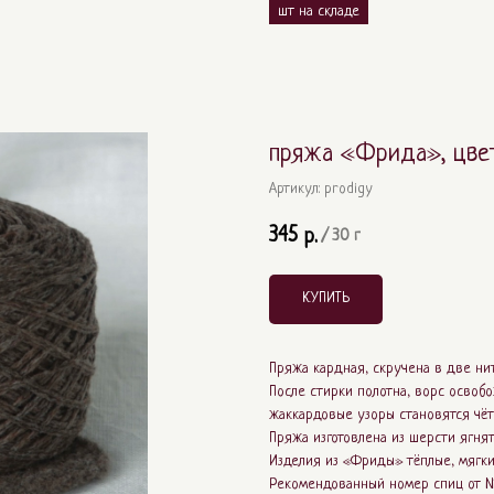
пряжа «Фрида», цвет
Артикул:
prodigy
345
р.
/
30 г
КУПИТЬ
Пряжа кардная, скручена в две нит
После стирки полотна, ворс освоб
жаккардовые узоры становятся чё
Пряжа изготовлена из шерсти ягня
Изделия из «Фриды» тёплые, мягки
Рекомендованный номер спиц от № 