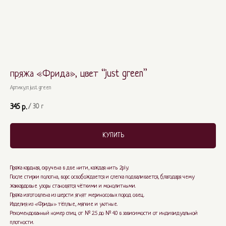
пряжа «Фрида», цвет “just green”
Артикул:
just green
345
р.
/
30 г
КУПИТЬ
Пряжа кардная, скручена в две нити, каждая нить 2ply.
После стирки полотна, ворс освобождается и слегка подваливается, благодаря чему
жаккардовые узоры становятся чёткими и монолитными.
Пряжа изготовлена из шерсти ягнят мериносовых пород овец.
Изделия из «Фриды» тёплые, мягкие и уютные.
Рекомендованный номер спиц от № 2.5 до № 4.0 в зависимости от индивидуальной
плотности.