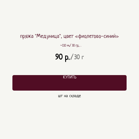
пряжа "Медуница", цвет «фиолетово-синий»
~110 м./ 30 гр.;
~ 80% шерсть, ~ 20% ПА
90
р.
/
30 г
КУПИТЬ