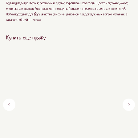
Большая палитра. Хорошо окрашены и прочно закреплены красители. Цвета неглухие, много
меланжевых окрасов. Это позволяет находить больше интересных цветовых сочетаний.
Пряжа подходит для большинства описаний дизайнов, представленных в этом магазине в
каталоге «Онлайн - схем»
Купить еще пряжу: