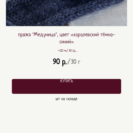
пряжа "Медуница", цвет «королевский тёмно-
синий»
~110 м./ 30 гр.;
~ 80% шерсть, ~ 20% ПА
90
р.
/
30 г
КУПИТЬ