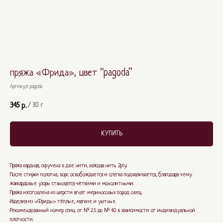
пряжа «Фрида», цвет “pagoda”
Артикул:
pagoda
345
р.
/
30 г
КУПИТЬ
Пряжа кардная, скручена в две нити, каждая нить 2ply.
После стирки полотна, ворс освобождается и слегка подваливается, благодаря чему
жаккардовые узоры становятся чёткими и монолитными.
Пряжа изготовлена из шерсти ягнят мериносовых пород овец.
Изделия из «Фриды» тёплые, мягкие и уютные.
Рекомендованный номер спиц от № 2.5 до № 4.0 в зависимости от индивидуальной
плотности.