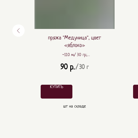
цвет
пряжа "Медуница", цвет
«яблоко»
~110 м./ 30 гр.;
ПА
~ 80% шерсть, ~ 20% ПА
90
р.
/
30 г
КУПИТЬ