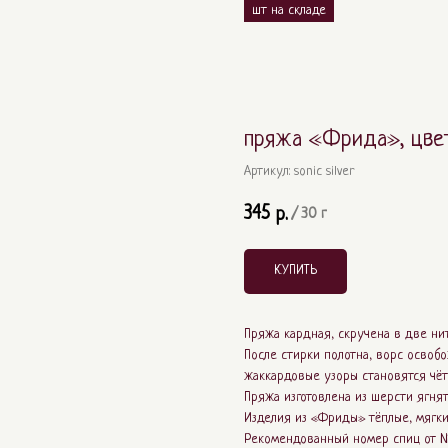
пряжа «Фрида», цвет 
Артикул:
sonic silver
345
р.
/
30 г
КУПИТЬ
Пряжа кардная, скручена в две нит
После стирки полотна, ворс освоб
жаккардовые узоры становятся чё
Пряжа изготовлена из шерсти ягня
Изделия из «Фриды» тёплые, мягки
Рекомендованный номер спиц от № 