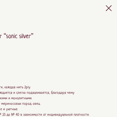
“sonic silver”
и, каждая нить 2ply.
ождается и слегка подваливается, благодаря чему
ткими и монолитными.
т мериносовых пород овец.
е и уютные.
2.5 до № 4.0 в зависимости от индивидуальной плотности.