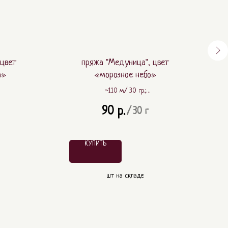
 цвет
пряжа "Медуница", цвет
а»
«морозное небо»
~110 м./ 30 гр.;
 ПА
~ 80% шерсть, ~ 20% ПА
90
р.
/
30 г
КУПИТЬ