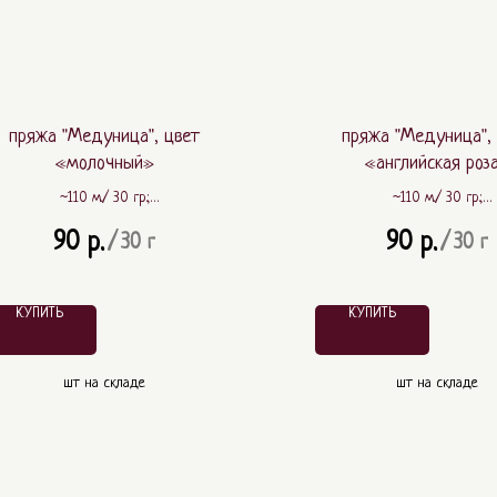
пряжа "Медуница", цвет
пряжа "Медуница",
«молочный»
«английская роз
~110 м./ 30 гр.;
~110 м./ 30 гр.;
~ 80% шерсть, ~ 20% ПА
~ 80% шерсть, ~ 20%
90
90
р.
р.
/
30 г
/
30 г
КУПИТЬ
КУПИТЬ