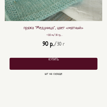
пряжа "Медуница", цвет «мятный»
~110 м./ 30 гр.;
~ 80% шерсть, ~ 20% ПА
90
р.
/
30 г
КУПИТЬ