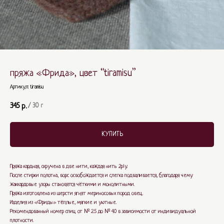
пряжа «Фрида», цвет “tiramisu”
Артикул:
tiramisu
345
р.
/
30 г
КУПИТЬ
Пряжа кардная, скручена в две нити, каждая нить 2ply.
После стирки полотна, ворс освобождается и слегка подваливается, благодаря чему
жаккардовые узоры становятся чёткими и монолитными.
Пряжа изготовлена из шерсти ягнят мериносовых пород овец.
Изделия из «Фриды» тёплые, мягкие и уютные.
Рекомендованный номер спиц от № 2.5 до № 4.0 в зависимости от индивидуальной
плотности.