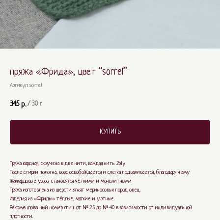
пряжа «Фрида», цвет “sorrel”
Артикул:
sorrel
345
р.
/
30 г
КУПИТЬ
Пряжа кардная, скручена в две нити, каждая нить 2ply.
После стирки полотна, ворс освобождается и слегка подваливается, благодаря чему
жаккардовые узоры становятся чёткими и монолитными.
Пряжа изготовлена из шерсти ягнят мериносовых пород овец.
Изделия из «Фриды» тёплые, мягкие и уютные.
Рекомендованный номер спиц от № 2.5 до № 4.0 в зависимости от индивидуальной
плотности.