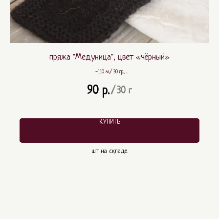
пряжа "Медуница", цвет «чёрный»
~110 м./ 30 гр.;
~ 80% шерсть, ~ 20% ПА
90
р.
/
30 г
КУПИТЬ