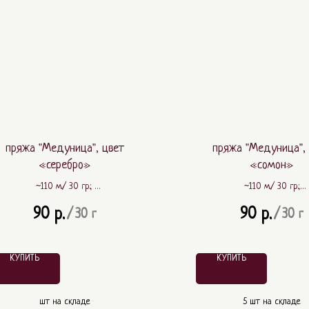
пряжа "Медуница", цвет
пряжа "Медуница",
«серебро»
«сомон»
~110 м./ 30 гр.;
~110 м./ 30 гр.;
~ 80% шерсть, ~ 20% ПА
~ 80% шерсть, ~ 20%
90
90
р.
р.
/
30 г
/
30 г
КУПИТЬ
КУПИТЬ