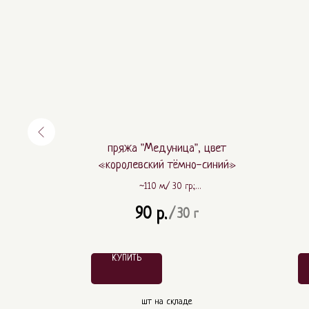
цвет
пряжа "Медуница", цвет
«королевский тёмно-синий»
~110 м./ 30 гр.;
ПА
~ 80% шерсть, ~ 20% ПА
90
р.
/
30 г
КУПИТЬ