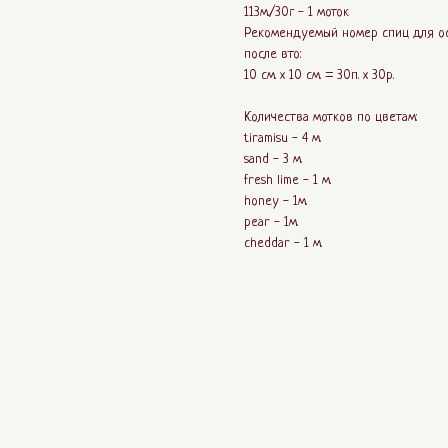
113м./30г - 1 моток
Рекомендуемый номер спиц для ос
после вто:
10 см. х 10 см. = 30п. х 30р.
Количества мотков по цветам:
tiramisu - 4 м.
sand - 3 м.
fresh lime - 1 м.
honey - 1м.
pear - 1м.
cheddar - 1 м.