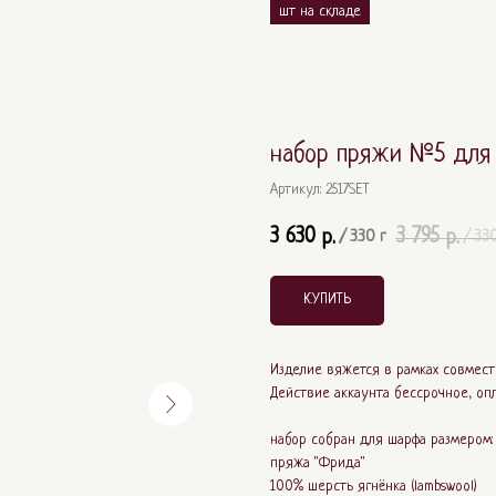
набор пряжи №5 для
Артикул:
2517SET
3 630
3 795
р.
р.
/
330 г
/
330
КУПИТЬ
Изделие вяжется в рамках совмест
Действие аккаунта бессрочное, о
набор собран для шарфа размером: ~
пряжа "Фрида"
100% шерсть ягнёнка (lambswool)