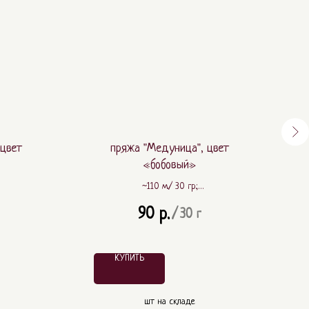
 цвет
пряжа "Медуница", цвет
«бобовый»
~110 м./ 30 гр.;
 ПА
~ 80% шерсть, ~ 20% ПА
90
р.
/
30 г
КУПИТЬ